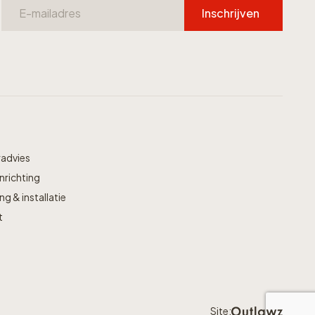
Inschrijven
radvies
nrichting
g & installatie
t
Site: