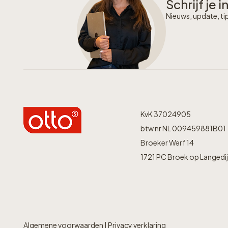
Schrijf je 
Nieuws, update, tip
KvK 37024905
btw nr NL 009459881B01
Broeker Werf 14
1721 PC Broek op Langedi
Algemene voorwaarden
|
Privacy verklaring