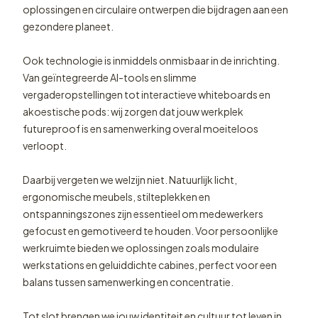
oplossingen en circulaire ontwerpen die bijdragen aan een
gezondere planeet.
Ook technologie is inmiddels onmisbaar in de inrichting.
Van geïntegreerde AI-tools en slimme
vergaderopstellingen tot interactieve whiteboards en
akoestische pods: wij zorgen dat jouw werkplek
futureproof is en samenwerking overal moeiteloos
verloopt.
Daarbij vergeten we welzijn niet. Natuurlijk licht,
ergonomische meubels, stilteplekken en
ontspanningszones zijn essentieel om medewerkers
gefocust en gemotiveerd te houden. Voor persoonlijke
werkruimte bieden we oplossingen zoals modulaire
werkstations en geluiddichte cabines, perfect voor een
balans tussen samenwerking en concentratie.
Tot slot brengen we jouw identiteit en cultuur tot leven in