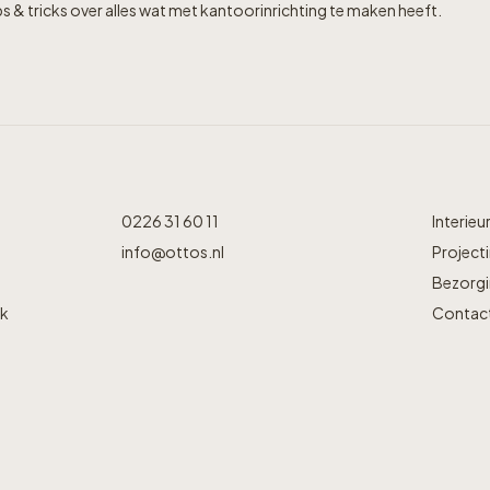
s & tricks over alles wat met kantoorinrichting te maken heeft.
0226 31 60 11
Interieu
info@ottos.nl
Projecti
Bezorgin
jk
Contac