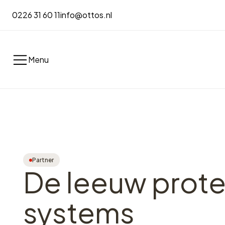
0226 31 60 11
info@ottos.nl
Menu
Partner
De leeuw prote
systems