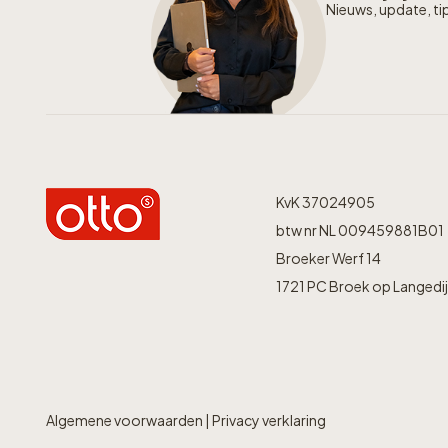
Nieuws, update, tip
KvK 37024905
btw nr NL 009459881B01
Broeker Werf 14
1721 PC Broek op Langedi
Algemene voorwaarden
|
Privacy verklaring