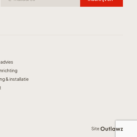
radvies
nrichting
g & installatie
t
Site: