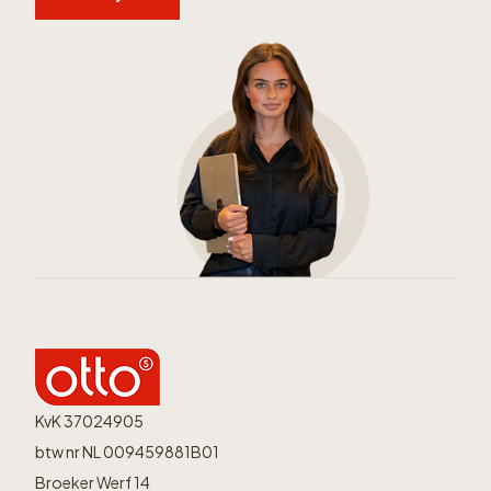
KvK 37024905
btw nr NL 009459881B01
Broeker Werf 14