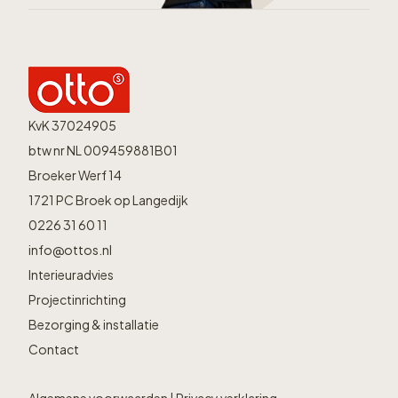
KvK 37024905
btw nr NL 009459881B01
Broeker Werf 14
1721 PC Broek op Langedijk
0226 31 60 11
info@ottos.nl
Interieuradvies
Projectinrichting
Bezorging & installatie
Contact