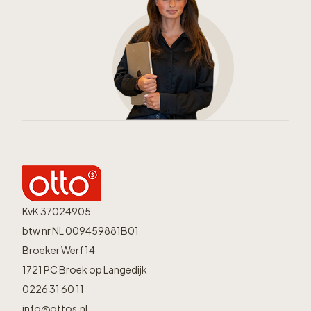
KvK 37024905
btw nr NL 009459881B01
Broeker Werf 14
1721 PC Broek op Langedijk
0226 31 60 11
info@ottos.nl